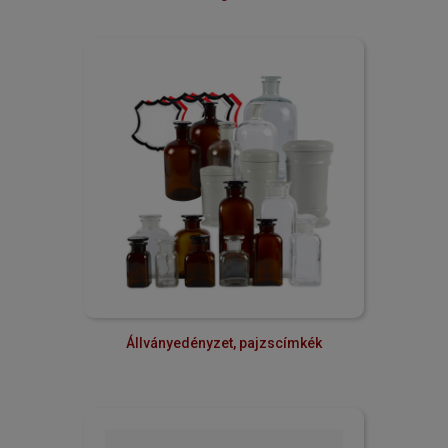
Állványedényzet, pajzscímkék