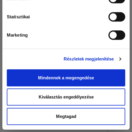
papírpoharak, selyempapír
Statisztikai
Marketing
Részletek megjelenítése
Mindennek a megengedése
Kiválasztás engedélyezése
Szignatúrák, patika azonosítók, szigillumok, egyedi címkék
és magi kártyák
Megtagad