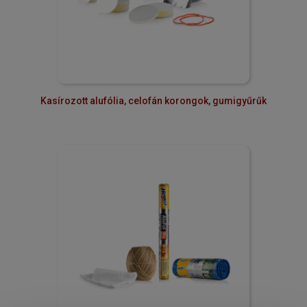
Kasírozott alufólia, celofán korongok, gumigyűrűk