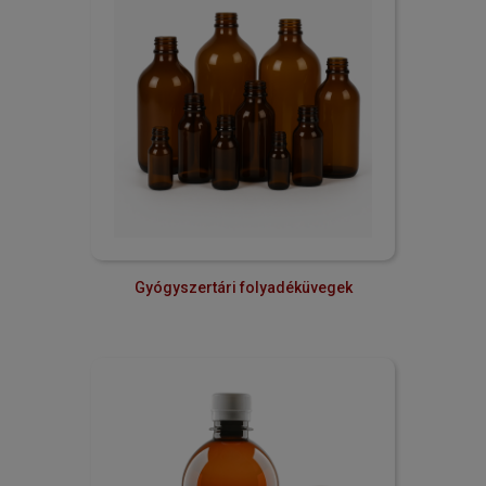
Gyógyszertári folyadéküvegek