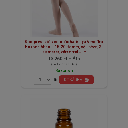
Kompressziós combfix harisnya Venoflex
Kokoon Absolu 15-20 Hgmm, női, bézs, 3-
as méret, zárt orral - 1x
13 260 Ft + Áfa
(bruttó 16 840 Ft )
Raktáron
db
KOSÁRBA