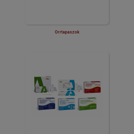
Orrtapaszok