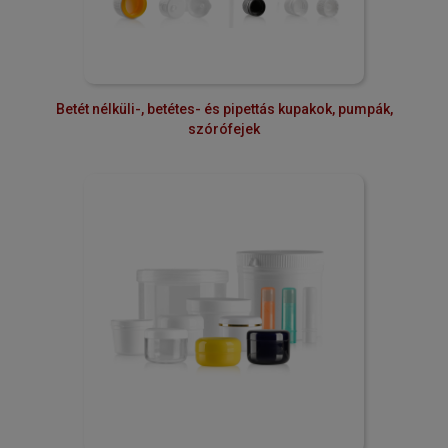
Betét nélküli-, betétes- és pipettás kupakok, pumpák,
szórófejek