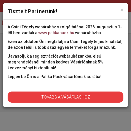
Telefon: +361 450-0897
patikapack@patikapack.hu
×
Tisztelt Partnerünk!
Togg
A Csini Tégely webáruház szolgáltatásai 2026. augusztus 1-
Belépés
Kosár
navig
től beolvadtak a
www.patikapack.hu
webáruházba.
Ezen az oldalon Ön megtalálja a Csini Tégely teljes kínálatát,
Gyógyszertár ellátó és
de azon felül is több száz egyéb terméket forgalmazunk.
gyógyászati segédeszköz
Javasoljuk a regisztrációt webáruházunkba, első
szaküzlet
megrendelésnél minden kedves Vásárlónknak 5%
kedvezményt biztosítunk!
Eng. sz.: 11869/2021/1/13
Lépjen be Ön is a Patika Pack vásárlóinak sorába!
TOVÁBB A VÁSÁRLÁSHOZ