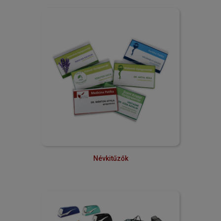
Névkitűzők