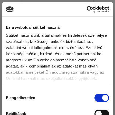
Egyéb laboratóriumi kellékek
Ez a weboldal sütiket használ
Sütiket használunk a tartalmak és hirdetések személyre
szabásához, közösségi funkciók biztosításához,
valamint weboldalforgalmunk elemzéséhez. Ezenkívül
közösségi média-, hirdető- és elemező partnereinkkel
megosztjuk az Ön weboldalhasználatra vonatkozó
adatait, akik kombinálhatják az adatokat más olyan
adatokkal, amelyeket Ön adott meg számukra vagy az
Ön által használt más szolgáltatásokból gyűjtöttek.
A Google adatkezeléséről:
Google adatfelelősségi oldal
Hozzájárulás
Elengedhetetlen
kiválasztása
Műanyag-, papír- és vászon expediáló tasakok, táskák,
Beállítások