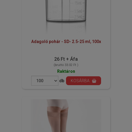
Adagoló pohár - SD- 2.5-25 ml, 100x
26 Ft + Áfa
(bruttó 33.02 Ft )
Raktáron
db
KOSÁRBA