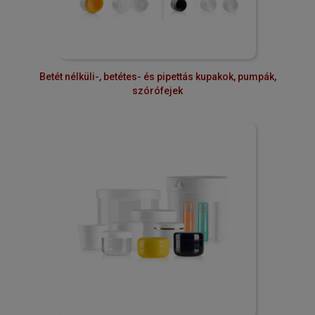
Betét nélküli-, betétes- és pipettás kupakok, pumpák,
szórófejek