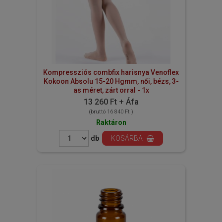
Kompressziós combfix harisnya Venoflex
Kokoon Absolu 15-20 Hgmm, női, bézs, 3-
as méret, zárt orral - 1x
13 260 Ft + Áfa
(bruttó 16 840 Ft )
Raktáron
db
KOSÁRBA