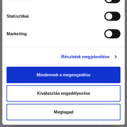
papírpoharak, selyempapír
Statisztikai
Marketing
Részletek megjelenítése
Mindennek a megengedése
Kiválasztás engedélyezése
Szignatúrák, patika azonosítók, szigillumok, egyedi címkék
és magi kártyák
Megtagad