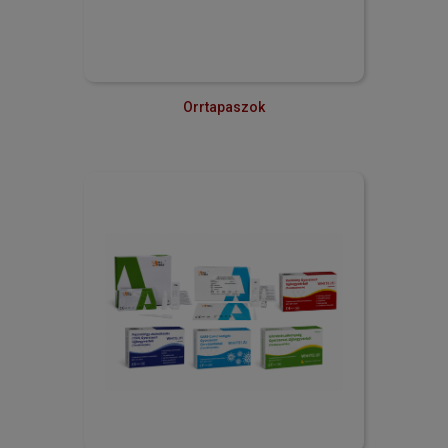
Orrtapaszok