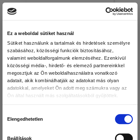
Egyéb laboratóriumi kellékek
Ez a weboldal sütiket használ
Sütiket használunk a tartalmak és hirdetések személyre
szabásához, közösségi funkciók biztosításához,
valamint weboldalforgalmunk elemzéséhez. Ezenkívül
közösségi média-, hirdető- és elemező partnereinkkel
megosztjuk az Ön weboldalhasználatra vonatkozó
adatait, akik kombinálhatják az adatokat más olyan
adatokkal, amelyeket Ön adott meg számukra vagy az
Ön által használt más szolgáltatásokból gyűjtöttek.
A Google adatkezeléséről:
Google adatfelelősségi oldal
Hozzájárulás
Elengedhetetlen
kiválasztása
Műanyag-, papír- és vászon expediáló tasakok, táskák,
Beállítások