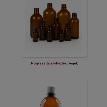
Gyógyszertári folyadéküvegek