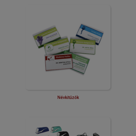
Névkitűzők