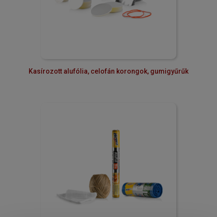
Kasírozott alufólia, celofán korongok, gumigyűrűk