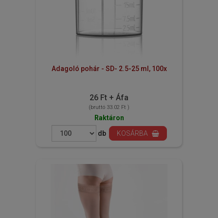
Adagoló pohár - SD- 2.5-25 ml, 100x
26 Ft + Áfa
(bruttó 33.02 Ft )
Raktáron
db
KOSÁRBA