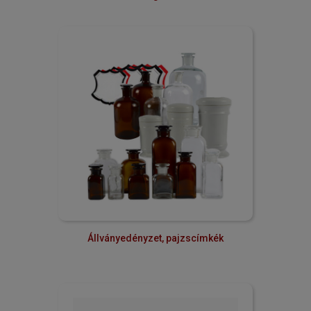
Állványedényzet, pajzscímkék