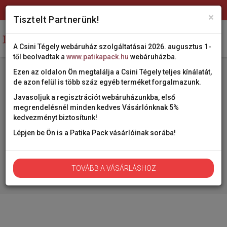
Telefon: +361 450-0897
patikapack@patikapack.hu
×
Tisztelt Partnerünk!
Togg
A Csini Tégely webáruház szolgáltatásai 2026. augusztus 1-
Belépés
Kosár
navig
től beolvadtak a
www.patikapack.hu
webáruházba.
Ezen az oldalon Ön megtalálja a Csini Tégely teljes kínálatát,
Gyógyszertár ellátó és
de azon felül is több száz egyéb terméket forgalmazunk.
gyógyászati segédeszköz
Javasoljuk a regisztrációt webáruházunkba, első
szaküzlet
megrendelésnél minden kedves Vásárlónknak 5%
kedvezményt biztosítunk!
Eng. sz.: 11869/2021/1/13
Lépjen be Ön is a Patika Pack vásárlóinak sorába!
TOVÁBB A VÁSÁRLÁSHOZ