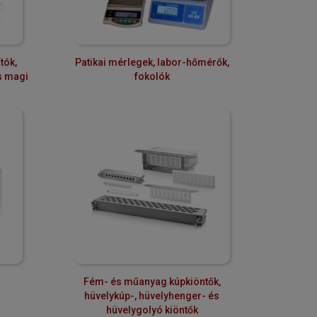
tók,
Patikai mérlegek, labor-hőmérők,
s magi
fokolók
Fém- és műanyag kúpkiöntők,
hüvelykúp-, hüvelyhenger- és
hüvelygolyó kiöntők