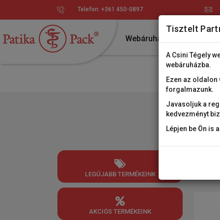
Telefon: +361 450-0897
Tisztelt Part
Webáruház
Áruházu
A Csini Tégely w
webáruházba.
Ezen az oldalon Ö
forgalmazunk.
Javasoljuk a re
kedvezményt biz
Gyógyszer
Lépjen be Ön is 
LEGÚJABB TERMÉKEINK
AKCIÓS TERMÉKEINK