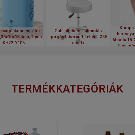
Kompre
oxigénkoncentrátor -
Gabi állítható, háttámlás
harisnya
16,35x10x18,4cm, Típus:
görgős laborpuff, fehér - Ø35
Absolu 15-
KH22-Y105
cm, 1x
3-as mére
TERMÉKKATEGÓRIÁK