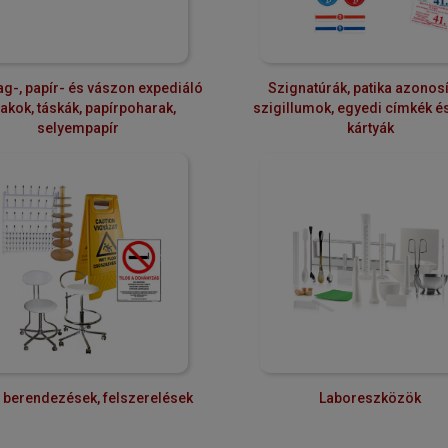
g-, papír- és vászon expediáló
Szignatúrák, patika azonosí
akok, táskák, papírpoharak,
szigillumok, egyedi címkék é
selyempapír
kártyák
 berendezések, felszerelések
Laboreszközök