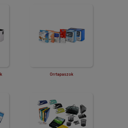
k
Orrtapaszok