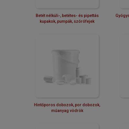
Betét nélküli-, betétes- és pipettás
Gyógys
kupakok, pumpák, szórófejek
Hintőporos dobozok, por dobozok,
műanyag vödrök