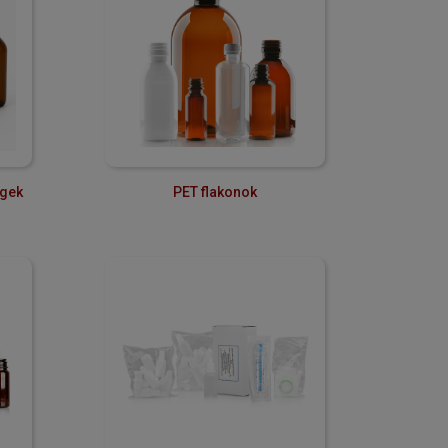
egek
PET flakonok