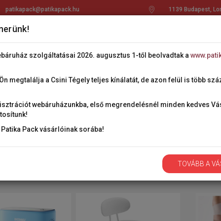
patikapack@patikapack.hu
1139 Budapest, Lo
nerünk!
nkról
Szakmai információk
Kedvezmény
Kapc
ebáruház szolgáltatásai 2026. augusztus 1-től beolvadtak a
www.pati
n megtalálja a Csini Tégely teljes kínálatát, de azon felül is több sz
gisztrációt webáruházunkba, első megrendelésnél minden kedves V
tosítunk!
tár ellátó és gyógyászati segédeszköz
a Patika Pack vásárlóinak sorába!
Eng. sz.: 11869/2021/1/13
TOVÁBB A V