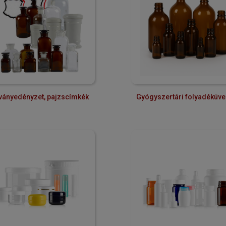
lványedényzet, pajzscímkék
Gyógyszertári folyadéküv