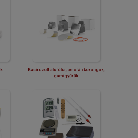
ők
Kasírozott alufólia, celofán korongok,
gumigyűrűk