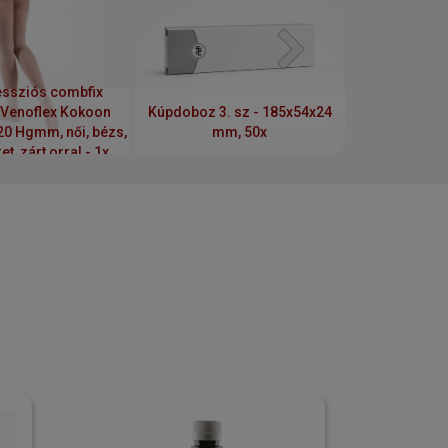
ssziós combfix
 Venoflex Kokoon
Kúpdoboz 3. sz - 185x54x24
20 Hgmm, női, bézs,
mm, 50x
t, zárt orral - 1x