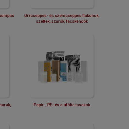
 pumpás
Orrcseppes- és szemcseppes flakonok,
szettek, szűrők, fecskendők
harak,
Papír-, PE- és alufólia tasakok