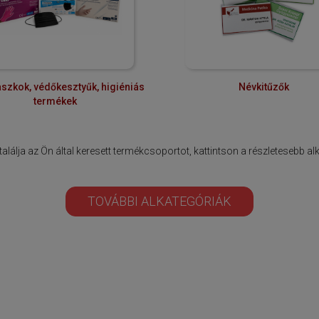
szkok, védőkesztyűk, higiéniás
Névkitűzők
termékek
lálja az Ön által keresett termékcsoportot, kattintson a részletesebb a
TOVÁBBI ALKATEGÓRIÁK